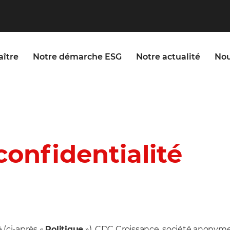
nu
ître
Notre démarche ESG
Notre actualité
Nou
ncipal
s
confidentialité
 (ci-après «
Politique
»), CDC Croissance, société anonyme 